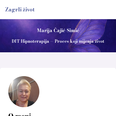
Zagrli život
Marija Čajić-Simić
DIT Hipnoterapija — Proces koji mijenja život
O meni