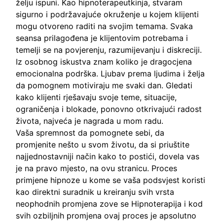
želju ispuni. Kao hipnoterapeutkinja, stvaram
sigurno i podržavajuće okruženje u kojem klijenti
mogu otvoreno raditi na svojim temama. Svaka
seansa prilagođena je klijentovim potrebama i
temelji se na povjerenju, razumijevanju i diskreciji.
Iz osobnog iskustva znam koliko je dragocjena
emocionalna podrška. Ljubav prema ljudima i želja
da pomognem motiviraju me svaki dan. Gledati
kako klijenti rješavaju svoje teme, situacije,
ograničenja i blokade, ponovno otkrivajući radost
života, najveća je nagrada u mom radu.
Vaša spremnost da pomognete sebi, da
promjenite nešto u svom životu, da si priuštite
najjednostavniji način kako to postići, dovela vas
je na pravo mjesto, na ovu stranicu. Proces
primjene hipnoze u kome se vaša podsvjest koristi
kao direktni suradnik u kreiranju svih vrsta
neophodnih promjena zove se Hipnoterapija i kod
svih ozbiljnih promjena ovaj proces je apsolutno