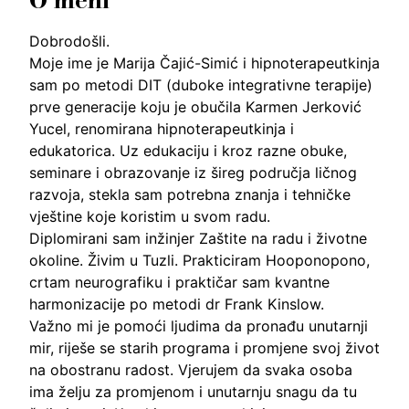
Dobrodošli.
Moje ime je Marija Čajić-Simić i hipnoterapeutkinja
sam po metodi DIT (duboke integrativne terapije)
prve generacije koju je obučila Karmen Jerković
Yucel, renomirana hipnoterapeutkinja i
edukatorica. Uz edukaciju i kroz razne obuke,
seminare i obrazovanje iz šireg područja ličnog
razvoja, stekla sam potrebna znanja i tehničke
vještine koje koristim u svom radu.
Diplomirani sam inžinjer Zaštite na radu i životne
okoline. Živim u Tuzli. Prakticiram Hooponopono,
crtam neurografiku i praktičar sam kvantne
harmonizacije po metodi dr Frank Kinslow.
Važno mi je pomoći ljudima da pronađu unutarnji
mir, riješe se starih programa i promjene svoj život
na obostranu radost. Vjerujem da svaka osoba
ima želju za promjenom i unutarnju snagu da tu