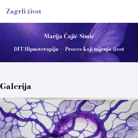
Zagrli život
Marija Čajić-Simić
DIT Hipnoterapija — Proces koji mijenja život
Galerija